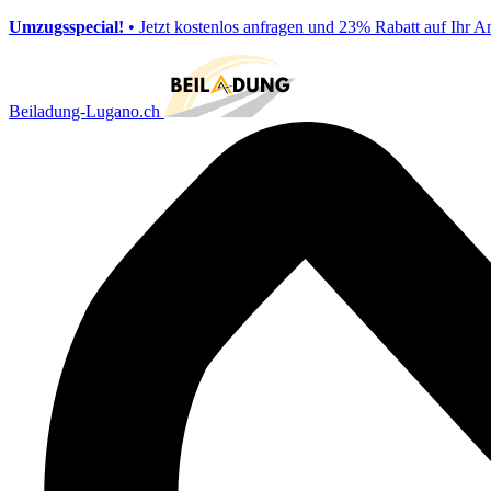
Umzugsspecial!
• Jetzt kostenlos anfragen und 23% Rabatt auf Ihr A
Beiladung-Lugano.ch