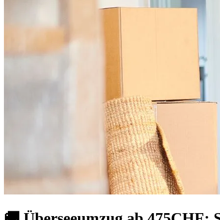
🚚 Überseeumzug ab 475CHF: St