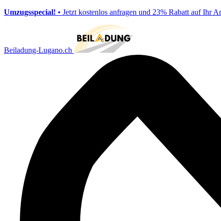
Umzugsspecial!
• Jetzt kostenlos anfragen und 23% Rabatt auf Ihr A
Beiladung-Lugano.ch